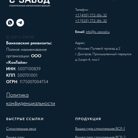
Телефон:
+7 (495) 772-86-32
+7 (925) 772-86-32
Email:
info@s-zavod.ru
© 2021 S-ZAVOD
Банковские реквизиты:
Адрес:
г. Москва Путевой проезд д.2
Полное наименование
г. Дмитров, Промышленный переулок
организации:
ООО
д.3,корп.4, пом.1
«КонТайм»
ИНН
: 5007100839
КПП
: 500701001
ОГРН
: 1175007004754
Политика
конфиденциальности
БЫСТРЫЕ ССЫЛКИ
ПРОДУКЦИЯ
Строительные леса
Вышка тура строительная ВСР-1
Вышки туры
Вышка тура строительная ВСР-2