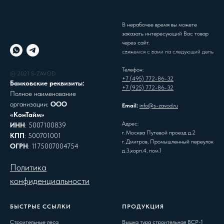
В нерабочее время вы можете
заказать интересующий Вас товар
через сайт.
свяжемся с вами на следующий день
Телефон:
© 2021 S-ZAVOD
+7 (495) 772-86-32
Банковские реквизиты:
+7 (925) 772-86-32
Полное наименование
организации:
ООО
Email:
info@s-zavod.ru
«КонТайм»
Адрес:
ИНН
: 5007100839
г. Москва Путевой проезд д.2
КПП
: 500701001
г. Дмитров, Промышленный переулок
ОГРН
: 1175007004754
д.3,корп.4, пом.1
Политика
конфиденциальности
БЫСТРЫЕ ССЫЛКИ
ПРОДУКЦИЯ
Строительные леса
Вышка тура строительная ВСР-1