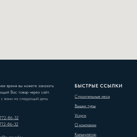
БЫСТРЫЕ ССЫЛКИ
чее время вы можете заказать
ющий Вас товар через сайт.
Строительные леса
 с вами на следующий день
Вышки туры
Услуги
 772-86-32
 772-86-32
О компании
Калькулятор