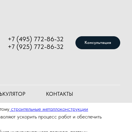
+7 (495) 772-86-32
Консультация
+7 (925) 772-86-32
укции для разных
ЬКУЛЯТОР
КОНТАКТЫ
тому
строительные металлоконструкции
воляют ускорить процесс работ и обеспечить
буют индивидуального подхода, поэтому