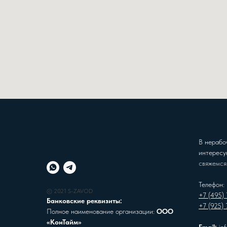
В нерабо
интересу
свяжемся
Телефон:
© 2021 S-ZAVOD
+7 (495)
Банковские реквизиты:
+7 (925)
Полное наименование организации:
ООО
«КонТайм»