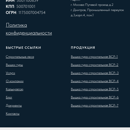
ИНН
: 5007100839
г. Москва Путевой проезд д.2
КПП
: 500701001
г. Дмитров, Промышленный переулок
ОГРН
: 1175007004754
д.3,корп.4, пом.1
Политика
конфиденциальности
БЫСТРЫЕ ССЫЛКИ
ПРОДУКЦИЯ
Строительные леса
Вышка тура строительная ВСР-1
Вышки туры
Вышка тура строительная ВСР-2
Услуги
Вышка тура строительная ВСР-3
О компании
Вышка тура строительная ВСР-4
Калькулятор
Вышка тура строительная ВСР-5
Блог
Вышка тура строительная ВСР-6
Документы
Вышка тура строительная ВСР-7
Контакты