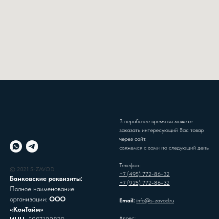
В нерабочее время вы можете
заказать интересующий Вас товар
через сайт.
свяжемся с вами на следующий день
Телефон:
© 2021 S-ZAVOD
+7 (495) 772-86-32
Банковские реквизиты:
+7 (925) 772-86-32
Полное наименование
организации:
ООО
Email:
info@s-zavod.ru
«КонТайм»
Адрес: